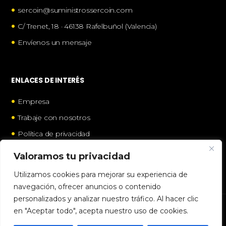
•
sercoin@suministrossercoin.com
•
C/ Trenet, 18 · 46138 Rafelbuñol (Valencia)
•
Envíenos un mensaje
ENLACES DE INTERÉS
•
Empresa
•
Trabaje con nosotros
•
Política de privacidad
•
Política de cookies
Valoramos tu privacidad
Utilizamos cookies para mejorar su experiencia de
navegación, ofrecer anuncios o contenido
personalizados y analizar nuestro tráfico. Al hacer clic
en "Aceptar todo", acepta nuestro uso de cookies.
© 2021 SERCOIN | Todos los derechos reservados.
Políticas de