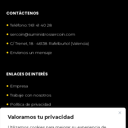
CONTÁCTENOS
•
Teléfono: 961 41 40 28
•
sercoin@suministrossercoin.com
•
C/ Trenet, 18 · 46138 Rafelbuñol (Valencia)
•
Envíenos un mensaje
ENLACES DE INTERÉS
•
Empresa
•
Trabaje con nosotros
•
Política de privacidad
•
Política de cookies
Valoramos tu privacidad
Utilizamos cookies para mejorar su experiencia de